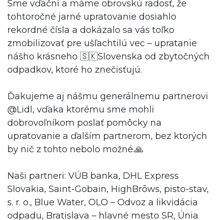
Sme vďační a máme obrovskú radosť, že
tohtoročné jarné upratovanie dosiahlo
rekordné čísla a dokázalo sa vás toľko
zmobilizovať pre ušľachtilú vec – upratanie
nášho krásneho 🇸🇰Slovenska od zbytočných
odpadkov, ktoré ho znečisťujú.
Ďakujeme aj nášmu generálnemu partnerovi
@Lidl, vďaka ktorému sme mohli
dobrovoľníkom poslať pomôcky na
upratovanie a ďalším partnerom, bez ktorých
by nič z tohto nebolo možné.🙏
Naši partneri: VÚB banka, DHL Express
Slovakia, Saint-Gobain, HighBrõws, pisto-stav,
s. r. o., Blue Water, OLO – Odvoz a likvidácia
odpadu, Bratislava – hlavné mesto SR, Únia