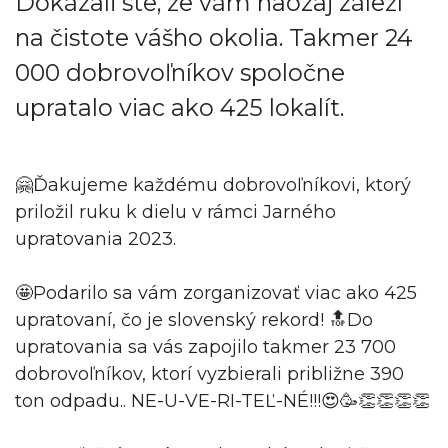
Dokázali ste, že vám naozaj záleží
na čistote vášho okolia. Takmer 24
000 dobrovoľníkov spoločne
upratalo viac ako 425 lokalít.
🤗Ďakujeme každému dobrovoľníkovi, ktorý
priložil ruku k dielu v rámci Jarného
upratovania 2023.
🤩Podarilo sa vám zorganizovať viac ako 425
upratovaní, čo je slovenský rekord! 🔝Do
upratovania sa vás zapojilo takmer 23 700
dobrovoľníkov, ktorí vyzbierali približne 390
ton odpadu.. NE-U-VE-RI-TEĽ-NÉ!!!😍🥳👏👏👏👏