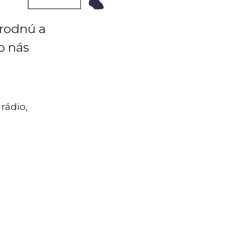
árodnú a
o nás
rádio,