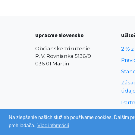
Upracme Slovensko
Užito
Občianske združenie
2 % z
P. V. Rovnianka 5136/9
Pravi
036 01 Martin
Stan
Zása
údaj
Partn
Verej
Na zlepšenie našich služieb používame cookies. Ďalším pre
prehliadača.
Viac informácií