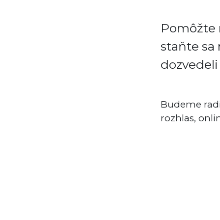
Pomôžte n
staňte sa
dozvedeli
Budeme radi 
rozhlas, onl