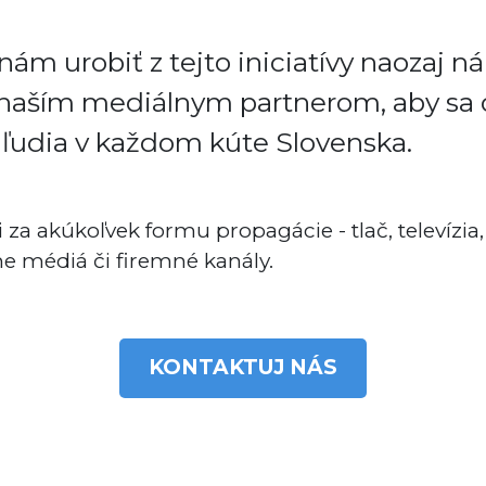
ám urobiť z tejto iniciatívy naozaj n
 naším mediálnym partnerom, aby sa 
 ľudia v každom kúte Slovenska.
za akúkoľvek formu propagácie - tlač, televízia, 
ine médiá či firemné kanály.
KONTAKTUJ NÁS