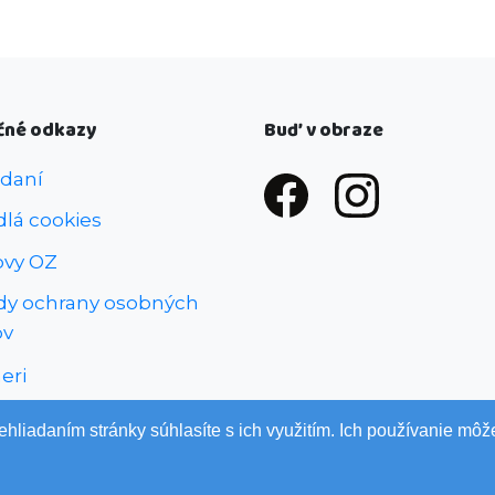
čné odkazy
Buď v obraze
 daní
dlá cookies
ovy OZ
dy ochrany osobných
ov
eri
ná zbierka
hliadaním stránky súhlasíte s ich využitím. Ich používanie mô